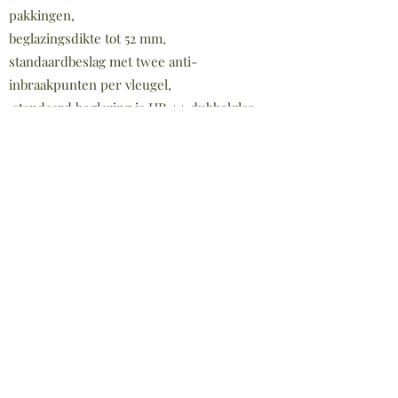
pakkingen,
beglazingsdikte tot 52 mm,
standaardbeslag met twee anti-
inbraakpunten per vleugel,
standaard beglazing is HR ++ dubbelglas.
HR +++ triple beglazing mogelijk.
aanbevolen voor de energiezuinige bouw.